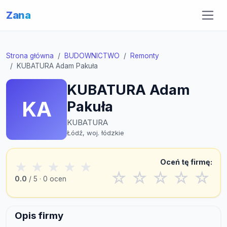
Zana
Strona główna
BUDOWNICTWO
Remonty
KUBATURA Adam Pakuła
KUBATURA Adam
KA
Pakuła
KUBATURA
Łódź, woj. łódzkie
Oceń tę firmę:
★
★
★
★
★
☆
☆
☆
☆
☆
0.0
/ 5 · 0 ocen
Opis firmy